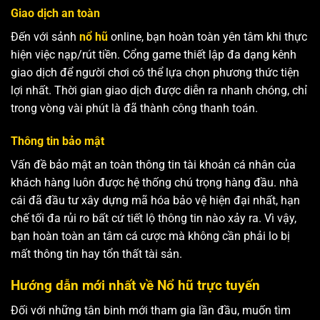
Giao dịch an toàn
Đến với sảnh
nổ hũ
online, bạn hoàn toàn yên tâm khi thực
hiện việc nạp/rút tiền. Cổng game thiết lập đa dạng kênh
giao dịch để người chơi có thể lựa chọn phương thức tiện
lợi nhất. Thời gian giao dịch được diễn ra nhanh chóng, chỉ
trong vòng vài phút là đã thành công thanh toán.
Thông tin bảo mật
Vấn đề bảo mật an toàn thông tin tài khoản cá nhân của
khách hàng luôn được hệ thống chú trọng hàng đầu. nhà
cái đã đầu tư xây dựng mã hóa bảo vệ hiện đại nhất, hạn
chế tối đa rủi ro bất cứ tiết lộ thông tin nào xảy ra. Vì vậy,
bạn hoàn toàn an tâm cá cược mà không cần phải lo bị
mất thông tin hay tổn thất tài sản.
Hướng dẫn mới nhất về Nổ hũ trực tuyến
Đối với những tân binh mới tham gia lần đầu, muốn tìm