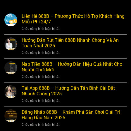
Liên Hệ 888B – Phương Thức Hỗ Trợ Khách Hàng
Miễn Phí 24/7
Chức năng bình luận bị tắt
ở
Liên
Hệ
Hướng Dẫn Rút Tiền 888B Nhanh Chóng Và An
888B
Toàn Nhất 2025
–
Chức năng bình luận bị tắt
ở
Phương
Hướng
Thức
Dẫn
Nạp Tiền 888B – Hướng Dẫn Hiệu Quả Nhất Cho
Hỗ
Rút
Trợ
Người Chơi Mới
Tiền
Khách
Chức năng bình luận bị tắt
ở
888B
Hàng
Nạp
Nhanh
Miễn
Tiền
Tải App 888B – Hướng Dẫn Tân Binh Cài Đặt
Chóng
Phí
888B
Và
Nhanh Chóng 2025
24/7
–
An
Chức năng bình luận bị tắt
ở
Hướng
Toàn
Tải
Dẫn
Nhất
App
Đăng Nhập 888B – Khám Phá Sân Chơi Giải Trí
Hiệu
2025
888B
Quả
Hàng Đầu Năm 2025
–
Nhất
Chức năng bình luận bị tắt
ở
Hướng
Cho
Đăng
Dẫn