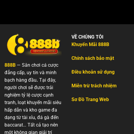
Người
Nhập
Tân
Chơi
888B
Binh
Mới
–
Cài
Khám
Đặt
Phá
Nhanh
Sân
Chóng
Chơi
2025
VỀ CHÚNG TÔI
Giải
Khuyến Mãi 888B
Trí
Hàng
Đầu
Chính sách bảo mật
Năm
888B
— Sân chơi cá cược
2025
Điều khoản sử dụng
đẳng cấp, uy tín và minh
bạch hàng đầu
.
Tại đây,
Miễn trừ trách nhiệm
người chơi sẽ được trải
nghiệm tỷ lệ cược cạnh
Sơ Đồ Trang Web
tranh, loạt khuyến mãi siêu
hấp dẫn và kho game đa
dạng từ tài xỉu, đá gà đến
baccarat… Tất cả tạo nên
một không gian giải trí