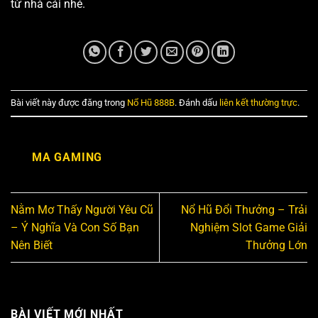
từ nhà cái nhé.
Bài viết này được đăng trong
Nổ Hũ 888B
. Đánh dấu
liên kết thường trực
.
MA GAMING
Nằm Mơ Thấy Người Yêu Cũ
Nổ Hũ Đổi Thưởng – Trải
– Ý Nghĩa Và Con Số Bạn
Nghiệm Slot Game Giải
Nên Biết
Thưởng Lớn
BÀI VIẾT MỚI NHẤT