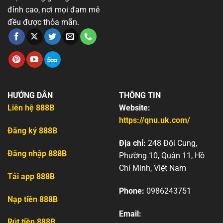
đỉnh cao, nơi mọi đam mê
đều được thỏa mãn.
HƯỚNG DẪN
THÔNG TIN
Liên hệ 888B
Website:
https://qnu.uk.com/
Đăng ký 888B
Địa chỉ:
248 Đội Cung,
Đăng nhập 888B
Phường 10, Quận 11, Hồ
Chí Minh, Việt Nam
Tải app 888B
Phone:
0986243751
Nạp tiền 888B
Email:
Rút tiền 888B