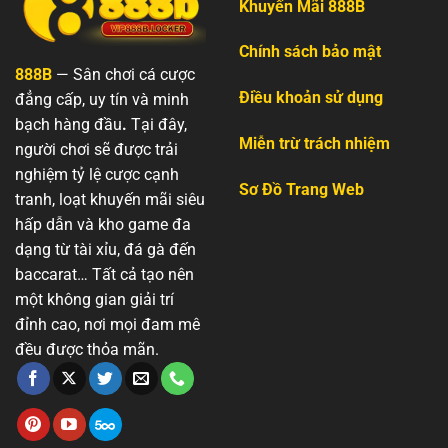
Khuyến Mãi 888B
Trí
Hàng
Đầu
Chính sách bảo mật
Năm
888B
— Sân chơi cá cược
2025
Điều khoản sử dụng
đẳng cấp, uy tín và minh
bạch hàng đầu
.
Tại đây,
Miễn trừ trách nhiệm
người chơi sẽ được trải
nghiệm tỷ lệ cược cạnh
Sơ Đồ Trang Web
tranh, loạt khuyến mãi siêu
hấp dẫn và kho game đa
dạng từ tài xỉu, đá gà đến
baccarat… Tất cả tạo nên
một không gian giải trí
đỉnh cao, nơi mọi đam mê
đều được thỏa mãn.