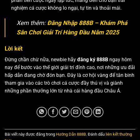
phần tiền cược ngay lập tức, mang đến cho bạn trải
nghiệm cá cược không lo ngại, tự tin và thoải mái.
Xem thêm:
Đăng Nhập 888B – Khám Phá
Sân Chơi Giải Trí Hàng Đầu Năm 2025
Lời kết
Đừng chần chừ nữa, newbie hãy
đăng ký 888B
ngay hôm
nay để bước vào thế giới giải trí đỉnh cao, nơi những ưu đãi
hấp dẫn đang chờ đón bạn. Đây là cơ hội vàng để tân binh
tham gia vào các trò chơi cá cược đầy thú vị và giành
những phần thưởng lớn từ nhà cái hàng đầu Châu Á.
Bài viết này được đăng trong
Hướng Dẫn 888B
. Đánh dấu
liên kết thường