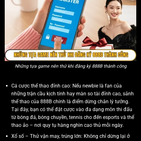
Những tựa game nên thử khi đăng ký 888B thành công
Cá cược thể thao đỉnh cao: Nếu newbie là fan của
những trận cầu kịch tính hay màn so tài đỉnh cao, sảnh
thể thao của 888B chính là điểm dừng chân lý tưởng.
Tại đây, bạn có thể đặt cược vào đa dạng môn thi đấu
từ bóng đá, bóng chuyền, tennis cho đến esports và thể
thao ảo – nơi quy tụ hàng nghìn cao thủ mỗi ngày.
Xổ số – Thử vận may, trúng lớn: Không chỉ dừng lại ở