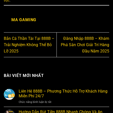
trực
.
MA GAMING
Bắn Cá Thần Tài Tại 888B –
Đăng Nhập 888B – Khám
Trải Nghiệm Không Thể Bỏ
Phá Sân Chơi Giải Trí Hàng
Lỡ 2025
Đầu Năm 2025
BÀI VIẾT MỚI NHẤT
Liên Hệ 888B – Phương Thức Hỗ Trợ Khách Hàng
Miễn Phí 24/7
Chức năng bình luận bị tắt
ở
Liên
Hệ
Hướng Dẫn Rút Tiền 888B Nhanh Chóng Và An