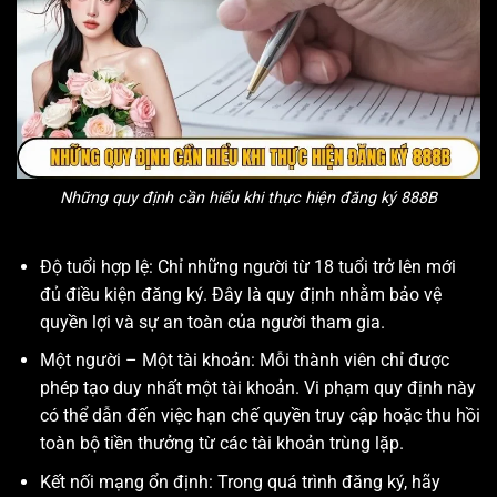
Những quy định cần hiểu khi thực hiện đăng ký 888B
Độ tuổi hợp lệ: Chỉ những người từ 18 tuổi trở lên mới
đủ điều kiện đăng ký. Đây là quy định nhằm bảo vệ
quyền lợi và sự an toàn của người tham gia.
Một người – Một tài khoản: Mỗi thành viên chỉ được
phép tạo duy nhất một tài khoản. Vi phạm quy định này
có thể dẫn đến việc hạn chế quyền truy cập hoặc thu hồi
toàn bộ tiền thưởng từ các tài khoản trùng lặp.
Kết nối mạng ổn định: Trong quá trình đăng ký, hãy