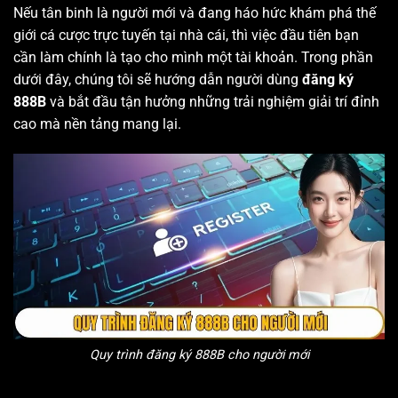
Nếu tân binh là người mới và đang háo hức khám phá thế
giới cá cược trực tuyến tại nhà cái, thì việc đầu tiên bạn
cần làm chính là tạo cho mình một tài khoản. Trong phần
dưới đây, chúng tôi sẽ hướng dẫn người dùng
đăng ký
888B
và bắt đầu tận hưởng những trải nghiệm giải trí đỉnh
cao mà nền tảng mang lại.
Quy trình đăng ký 888B cho người mới