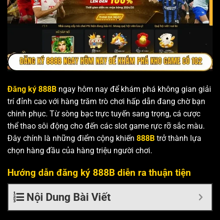
Đăng ký 888B
ngay hôm nay để khám phá không gian giải
trí đỉnh cao với hàng trăm trò chơi hấp dẫn đang chờ bạn
chinh phục. Từ sòng bạc trực tuyến sang trọng, cá cược
thể thao sôi động cho đến các slot game rực rỡ sắc màu.
Đây chính là những điểm cộng khiến
888B
trở thành lựa
chọn hàng đầu của hàng triệu người chơi.
Hướng dẫn đăng ký 888B diễn ra thuận tiện
Nội Dung Bài Viết