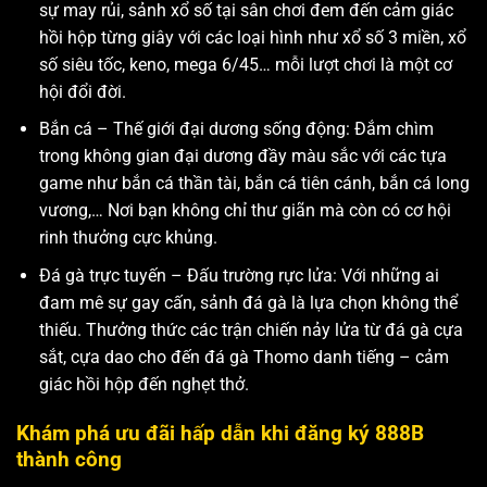
sự may rủi, sảnh xổ số tại sân chơi đem đến cảm giác
hồi hộp từng giây với các loại hình như xổ số 3 miền, xổ
số siêu tốc, keno, mega 6/45… mỗi lượt chơi là một cơ
hội đổi đời.
Bắn cá – Thế giới đại dương sống động: Đắm chìm
trong không gian đại dương đầy màu sắc với các tựa
game như bắn cá thần tài, bắn cá tiên cánh, bắn cá long
vương,… Nơi bạn không chỉ thư giãn mà còn có cơ hội
rinh thưởng cực khủng.
Đá gà trực tuyến – Đấu trường rực lửa: Với những ai
đam mê sự gay cấn, sảnh đá gà là lựa chọn không thể
thiếu. Thưởng thức các trận chiến nảy lửa từ đá gà cựa
sắt, cựa dao cho đến đá gà Thomo danh tiếng – cảm
giác hồi hộp đến nghẹt thở.
Khám phá ưu đãi hấp dẫn khi đăng ký 888B
thành công